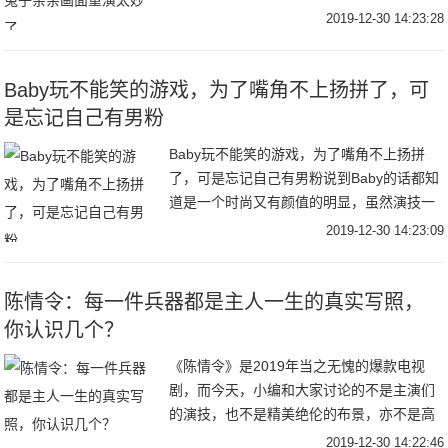
我们这些追求真情实感的傻果子，感谢赞赞
2019-12-30 14:23:28
啵啵给我们终生难忘的2019年华画下圆满句
号，未
Baby玩不能笑的游戏，为了嘴角不上扬拼了，可
是忘记自己有男粉
Baby玩不能笑的游戏，为了嘴角不上扬拼
了，可是忘记自己有男粉说到Baby的话都知
道是一个时尚又有颜值的明显，虽然演技一
直都被说不太好，但是在综艺方面确实表现
2019-12-30 14:23:09
比较不错的，而且这次也是参加了一个真人
秀，
陈情令：每一件兵器都是主人一生的真实写照，
你认识几个？
《陈情令》是2019年当之无愧的爆款电视
剧，而今天，小编和大家讨论的不是主演们
的演技，也不是精美绝伦的布景，亦不是高
还原的剧情内容，而是关于剧中演员们的兵
2019-12-30 14:22:46