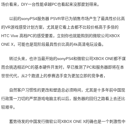
场价看来，DIY一台性能卓越PC也看起来没那麼划得来。
以前的sonyPS4服务器 PSVR早已为销售市场产生了最具性价比高
的VR游戏感受计划方案，尤其是它看上去都不比较价格高于多倍的
HTC Vive 高档PC的感受要差，立刻你也就能购到的微软公司XBOX
ONE X，可能也是现阶段最具性价比高的4k高清电玩设备。
转过头来，也许当最开始的sonyPS4和微软公司XBOX ONE都不谋
而合挑选相近PC的基本硬件开发时，早已推测了PC和服务器即将在本
世世代代，从2个跑道上的参赛选手变为更加立即的竞争者，
自然客户习惯性的更改和塑造总必须時间，尤其是十多年前中国现
行政策一刀切的严禁游戏电脑主机以后，服务器的回归之路看上去还比
较艰辛。
蓄势待发的中国发行微软公司XBOX ONE X的确也是一个刺激性中