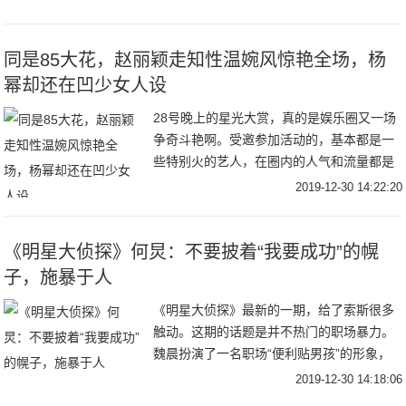
器，每一件兵器都在特殊的含义，都是为主
演们量身
同是85大花，赵丽颖走知性温婉风惊艳全场，杨
幂却还在凹少女人设
28号晚上的星光大赏，真的是娱乐圈又一场
争奇斗艳啊。受邀参加活动的，基本都是一
些特别火的艺人，在圈内的人气和流量都是
杠杠的。比如女星里面的迪丽热巴，杨幂，
2019-12-30 14:22:20
赵丽颖等等。又比如男星里面的肖战，王一
博，杨洋
《明星大侦探》何炅：不要披着“我要成功”的幌
子，施暴于人
《明星大侦探》最新的一期，给了索斯很多
触动。这期的话题是并不热门的职场暴力。
魏晨扮演了一名职场“便利贴男孩”的形象，
他工作认真努力，也有自己的远大抱负，但
2019-12-30 14:18:06
在职场生活中，他一直是一个不受重视的