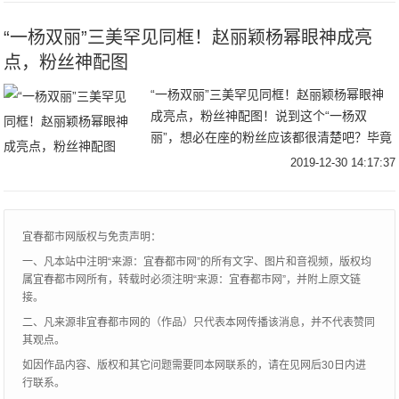
人。所有人
“一杨双丽”三美罕见同框！赵丽颖杨幂眼神成亮
点，粉丝神配图
“一杨双丽”三美罕见同框！赵丽颖杨幂眼神
成亮点，粉丝神配图！说到这个“一杨双
丽”，想必在座的粉丝应该都很清楚吧？毕竟
时下不是还蛮流行说什么“四杨双丽”的吗？
2019-12-30 14:17:37
那“四杨双丽”说的是杨幂、杨紫、杨颖、杨
超越
宜春都市网版权与免责声明：
一、凡本站中注明“来源：宜春都市网”的所有文字、图片和音视频，版权均
属宜春都市网所有，转载时必须注明“来源：宜春都市网”，并附上原文链
接。
二、凡来源非宜春都市网的（作品）只代表本网传播该消息，并不代表赞同
其观点。
如因作品内容、版权和其它问题需要同本网联系的，请在见网后30日内进
行联系。