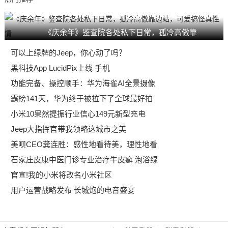
《庆余年》鉴查院各处私下日常，孤冷高傲靠
可以上绿牌的Jeep，你心动了吗？
黑科技App LucidPix上线 手机
功能完备、操控顺手：华为海雀AI全景摄像
霸榜141天，华为终于被拉下了全球最好拍
小米10果然提振行业信心149元新型充电
Jeep大指挥官带我领略这城市之美
美呗CEO龚连胜：感性地看待美，理性地看
石家庄皮康中医门诊专业治疗牛皮癣 泡浴绿
官宣!我的小米将改名小米社区
用户运营战略发布 长城炮的电音盛宴