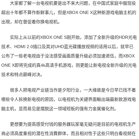
大家都了解一台电视机要是出不来大问题，在中国式家庭中服现役
超出十年都不算作新鲜事儿，但是XBOX ONE X这种新游戏电脑主机的
出現，却在督促着你换电视机。
实际上从以前的XBOX ONE S刚开始，添加了全新升级的HDR光电
技术、HDMI 2.0插口及其对UHD蓝光碟播放视频的适用以后，就早已
公布了一些老电视由于没法感受画面质量升級必须加速退伍，而XBOX
ONE X即将完成的真4k高清手机游戏，则更能让新电视全新升级的光电
技术和特点巅峰对决。
很多人把电视产业链当作是夕阳行业，一大缘故是今日早已找不着
哪些令人拆换新电视的原因，以电视机为关键界面輸出端最新款游戏电
脑主机，显而易见是摆脱这一领域短板的强有力金属催化剂。
更想要为提高感受付钱的服务器玩家毫无疑问是目前的电视机生产
商必须高度重视的潜在性消費群体，而且相对性于这些只明白看视频在