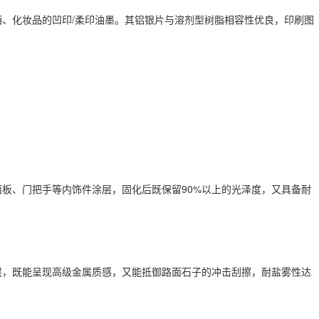
/
酒、化妆品的凹印
柔印油墨。其铝银片与溶剂型树脂相容性优良，印刷图
90%
面板、门把手等内饰件涂层，固化后既保留
以上的光泽度，又具备耐
层，既能呈现高级金属质感，又能抵御路面石子的冲击刮擦，耐盐雾性达