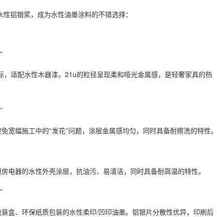
水性铝银浆，成为水性油墨涂料的不错选择：
”
21u
标，适配水性木器漆。
的粒径呈现柔和哑光金属感，是轻奢家具的热
”
免宽幅施工中的“发花”问题，涂层金属感均匀，同时具备耐擦洗的特性
厨房电器的水性外壳涂层，抗油污、易清洁，同时具备耐高温的特性。
”
/
包装盒、环保纸质包装的水性柔印
凹印油墨。铝银片分散性优异，印刷后