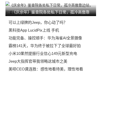
《庆余年》鉴查院各处私下日常，孤冷高傲靠
可以上绿牌的Jeep，你心动了吗？
黑科技App LucidPix上线 手机
功能完备、操控顺手：华为海雀AI全景摄像
霸榜141天，华为终于被拉下了全球最好拍
小米10果然提振行业信心149元新型充电
Jeep大指挥官带我领略这城市之美
美呗CEO龚连胜：感性地看待美，理性地看