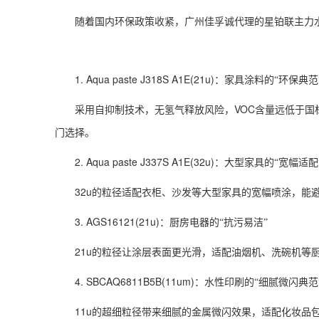
随着国内环保政策收紧，广州佳孚诚代理的星铂联主力
1. Aqua paste J318S A1E(21u)
：家具涂料的“环保典范
VOC
采用自抑制技术，无氢气释放风险，
含量远低于国
门选择。
2. Aqua paste J337S A1E(32u)
：大型家具的“宽幅适配
32u
的粒径适配衣柜、沙发等大型家具的宽幅喷涂，能避
3. AGS16121(21u)
：厨房电器的“抗污易洁”
21u
的粒径让涂层表面更光滑，适配油烟机、洗碗机等
4. SBCAQ6811B5B(11um)
：水性印刷的“细腻微闪典范
11u
的超细粒径带来细腻的金属微闪效果，适配化妆品