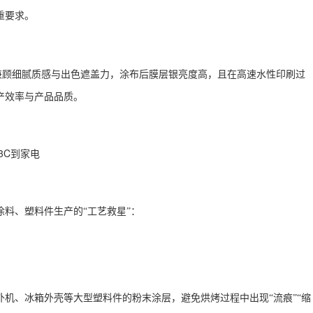
重要求。
兼顾细腻质感与出色遮盖力，涂布后膜层银亮度高，且在高速水性印刷过
产效率与产品品质。
3C
到家电
料、塑料件生产的“工艺救星”：
机、冰箱外壳等大型塑料件的粉末涂层，避免烘烤过程中出现“流痕”“缩