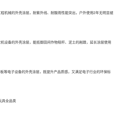
2
工程机械的外壳涂层，耐紫外线、耐酸雨性能突出，户外使用
年无明显褪
农机设备的外壳涂层，能抵御田间作物秸秆、泥土的剐蹭，延长涂层使用
平板等电子设备的外壳涂层，既提升产品质感，又满足电子行业的环保标
玩具全品类