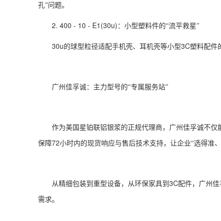
孔”问题。
2. 400 - 10 - E1(30u)
：小型塑料件的“流平救星”
30u
3C
的球型粒径适配手机壳、耳机壳等小型
塑料配件
广州佳孚诚：主力型号的“专属服务站”
作为美国星铂联铝银浆的正规代理商，广州佳孚诚不仅
72
保障
小时内的现货响应与售后技术支持，让企业“选得准、
3C
从精细包装到重型设备，从环保家具到
配件，广州佳
需求。