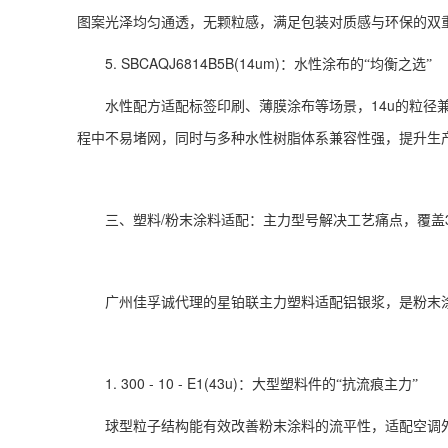
图案光泽均匀通透，无颗粒感，满足包装对质感与环保的双
5. SBCAQJ6814B5B(14um)
：水性涂布的“均衡之选”
14u
水性配方适配标签印刷、薄膜涂布等场景，
的粒径
程中不易堵网，同时与多种水性树脂体系兼容性强，提升生
/
三、塑料
粉末涂料适配：主力型号解决工艺痛点，覆盖
广州佳孚诚代理的星铂联主力塑料适配铝银浆，是粉末涂
1. 300 - 10 - E1(43u)
：大型塑料件的“抗流痕主力”
球型粒子结构能有效改善粉末涂料的流平性，适配空调外