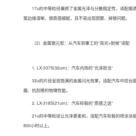
17u
的中等粒径兼顾了金属光泽与分散稳定性，适配烟
案边缘清晰、银质感细腻，且不易出现团聚、掉银问题。
2
+
（
）金属银元型：从汽车到重工的“高光
耐候”适配
1. LX-337S(32um)
：汽车内饰的“光泽担当”
32u
的片径呈现饱满的金属闪光效果，适配汽车中控台
磨、抗刮擦的物理性能。
2. LX-318S(21um)
：汽车轮毂的“质感之选”
21u
的中等粒径让光泽更柔和，适配汽车轮毂的喷涂涂
800
小时以上。