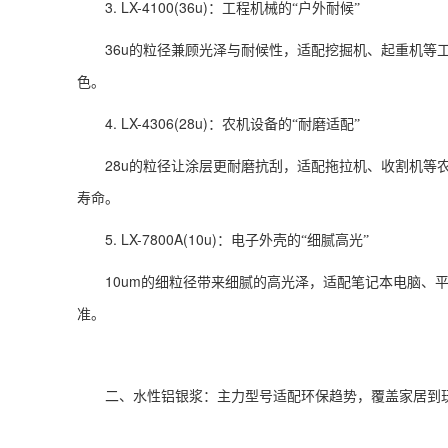
3. LX-4100(36u)
：工程机械的“户外耐候”
36u
的粒径兼顾光泽与耐候性，适配挖掘机、起重机等
色。
4. LX-4306(28u)
：农机设备的“耐磨适配”
28u
的粒径让涂层更耐磨抗刮，适配拖拉机、收割机等
寿命。
5. LX-7800A(10u)
：电子外壳的“细腻高光”
10um
的细粒径带来细腻的高光泽，适配笔记本电脑、
准。
二、水性铝银浆：主力型号适配环保趋势，覆盖家居到