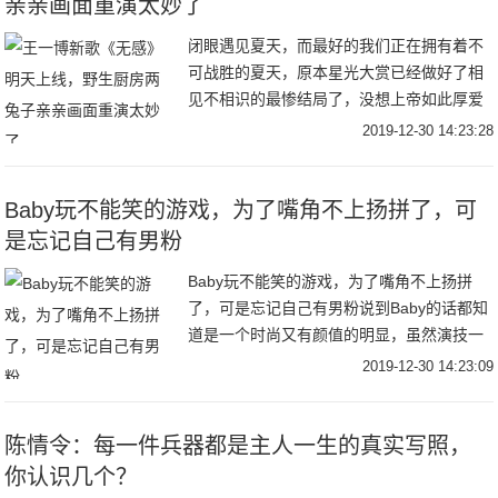
亲亲画面重演太妙了
闭眼遇见夏天，而最好的我们正在拥有着不
可战胜的夏天，原本星光大赏已经做好了相
见不相识的最惨结局了，没想上帝如此厚爱
我们这些追求真情实感的傻果子，感谢赞赞
2019-12-30 14:23:28
啵啵给我们终生难忘的2019年华画下圆满句
号，未
Baby玩不能笑的游戏，为了嘴角不上扬拼了，可
是忘记自己有男粉
Baby玩不能笑的游戏，为了嘴角不上扬拼
了，可是忘记自己有男粉说到Baby的话都知
道是一个时尚又有颜值的明显，虽然演技一
直都被说不太好，但是在综艺方面确实表现
2019-12-30 14:23:09
比较不错的，而且这次也是参加了一个真人
秀，
陈情令：每一件兵器都是主人一生的真实写照，
你认识几个？