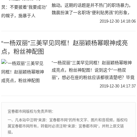
触动。这期的话题是并不热门的职场暴力。
魏晨扮演了一名职场“便利贴男孩”的形象，
他工作认真努力，也有自己的远大抱负，但
2019-12-30 14:18:06
在职场生活中，他一直是一个不受重视的
人。所有人
“一杨双丽”三美罕见同框！赵丽颖杨幂眼神成亮
点，粉丝神配图
“一杨双丽”三美罕见同框！赵丽颖杨幂眼神
成亮点，粉丝神配图！说到这个“一杨双
丽”，想必在座的粉丝应该都很清楚吧？毕竟
时下不是还蛮流行说什么“四杨双丽”的吗？
2019-12-30 14:17:37
那“四杨双丽”说的是杨幂、杨紫、杨颖、杨
超越
宜春都市网版权与免责声明：
一、凡本站中注明“来源：宜春都市网”的所有文字、图片和音视频，版权均
属宜春都市网所有，转载时必须注明“来源：宜春都市网”，并附上原文链
接。