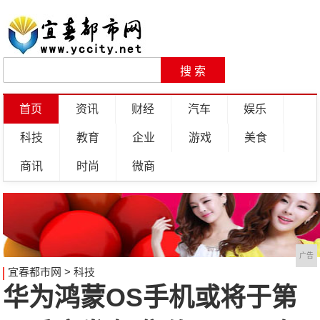
首页
资讯
财经
汽车
娱乐
科技
教育
企业
游戏
美食
商讯
时尚
微商
广告
宜春都市网
>
科技
华为鸿蒙OS手机或将于第