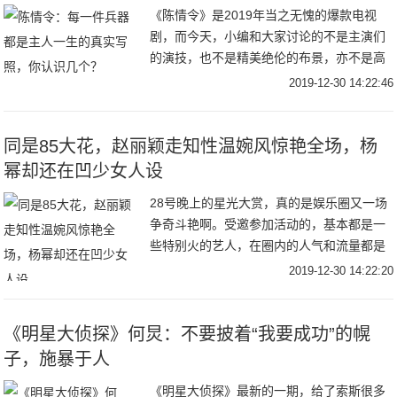
《陈情令》是2019年当之无愧的爆款电视
剧，而今天，小编和大家讨论的不是主演们
的演技，也不是精美绝伦的布景，亦不是高
还原的剧情内容，而是关于剧中演员们的兵
2019-12-30 14:22:46
器，每一件兵器都在特殊的含义，都是为主
演们量身
同是85大花，赵丽颖走知性温婉风惊艳全场，杨
幂却还在凹少女人设
28号晚上的星光大赏，真的是娱乐圈又一场
争奇斗艳啊。受邀参加活动的，基本都是一
些特别火的艺人，在圈内的人气和流量都是
杠杠的。比如女星里面的迪丽热巴，杨幂，
2019-12-30 14:22:20
赵丽颖等等。又比如男星里面的肖战，王一
博，杨洋
《明星大侦探》何炅：不要披着“我要成功”的幌
子，施暴于人
《明星大侦探》最新的一期，给了索斯很多