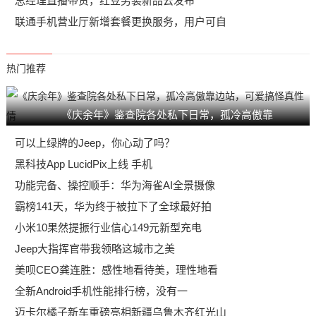
总经理直播带货，红豆男装新品云发布
联通手机营业厅新增套餐更换服务，用户可自
热门推荐
《庆余年》鉴查院各处私下日常，孤冷高傲靠
可以上绿牌的Jeep，你心动了吗？
黑科技App LucidPix上线 手机
功能完备、操控顺手：华为海雀AI全景摄像
霸榜141天，华为终于被拉下了全球最好拍
小米10果然提振行业信心149元新型充电
Jeep大指挥官带我领略这城市之美
美呗CEO龚连胜：感性地看待美，理性地看
全新Android手机性能排行榜，没有一
迈卡尔橘子新车重磅亮相新疆乌鲁木齐红光山