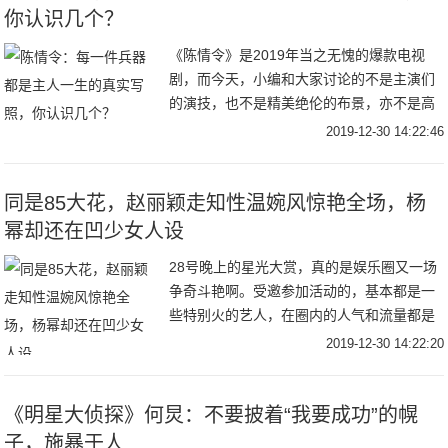
你认识几个？
《陈情令》是2019年当之无愧的爆款电视
剧，而今天，小编和大家讨论的不是主演们
的演技，也不是精美绝伦的布景，亦不是高
还原的剧情内容，而是关于剧中演员们的兵
2019-12-30 14:22:46
器，每一件兵器都在特殊的含义，都是为主
演们量身
同是85大花，赵丽颖走知性温婉风惊艳全场，杨
幂却还在凹少女人设
28号晚上的星光大赏，真的是娱乐圈又一场
争奇斗艳啊。受邀参加活动的，基本都是一
些特别火的艺人，在圈内的人气和流量都是
杠杠的。比如女星里面的迪丽热巴，杨幂，
2019-12-30 14:22:20
赵丽颖等等。又比如男星里面的肖战，王一
博，杨洋
《明星大侦探》何炅：不要披着“我要成功”的幌
子，施暴于人