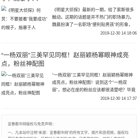
《明星大侦探》最新的一期，给了索斯很多
触动。这期的话题是并不热门的职场暴力。
魏晨扮演了一名职场“便利贴男孩”的形象，
他工作认真努力，也有自己的远大抱负，但
2019-12-30 14:18:06
在职场生活中，他一直是一个不受重视的
人。所有人
“一杨双丽”三美罕见同框！赵丽颖杨幂眼神成亮
点，粉丝神配图
“一杨双丽”三美罕见同框！赵丽颖杨幂眼神
成亮点，粉丝神配图！说到这个“一杨双
丽”，想必在座的粉丝应该都很清楚吧？毕竟
时下不是还蛮流行说什么“四杨双丽”的吗？
2019-12-30 14:17:37
那“四杨双丽”说的是杨幂、杨紫、杨颖、杨
超越
宜春都市网版权与免责声明：
一、凡本站中注明“来源：宜春都市网”的所有文字、图片和音视频，版权均