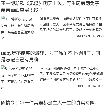
王一博新歌《无感》明天上线，野生厨房两兔子
亲亲画面重演太妙了
闭眼遇见夏天，而最好的我们正在拥有着不
可战胜的夏天，原本星光大赏已经做好了相
见不相识的最惨结局了，没想上帝如此厚爱
我们这些追求真情实感的傻果子，感谢赞赞
2019-12-30 14:23:28
啵啵给我们终生难忘的2019年华画下圆满句
号，未
Baby玩不能笑的游戏，为了嘴角不上扬拼了，可
是忘记自己有男粉
Baby玩不能笑的游戏，为了嘴角不上扬拼
了，可是忘记自己有男粉说到Baby的话都知
道是一个时尚又有颜值的明显，虽然演技一
直都被说不太好，但是在综艺方面确实表现
2019-12-30 14:23:09
比较不错的，而且这次也是参加了一个真人
秀，
陈情令：每一件兵器都是主人一生的真实写照，