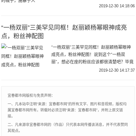
他工作认真努力，也有自己的远大抱负，但
2019-12-30 14:18:06
在职场生活中，他一直是一个不受重视的
人。所有人
“一杨双丽”三美罕见同框！赵丽颖杨幂眼神成亮
点，粉丝神配图
“一杨双丽”三美罕见同框！赵丽颖杨幂眼神
成亮点，粉丝神配图！说到这个“一杨双
丽”，想必在座的粉丝应该都很清楚吧？毕竟
时下不是还蛮流行说什么“四杨双丽”的吗？
2019-12-30 14:17:37
那“四杨双丽”说的是杨幂、杨紫、杨颖、杨
超越
宜春都市网版权与免责声明：
一、凡本站中注明“来源：宜春都市网”的所有文字、图片和音视频，版权均
属宜春都市网所有，转载时必须注明“来源：宜春都市网”，并附上原文链
接。
二、凡来源非宜春都市网的（作品）只代表本网传播该消息，并不代表赞同
其观点。