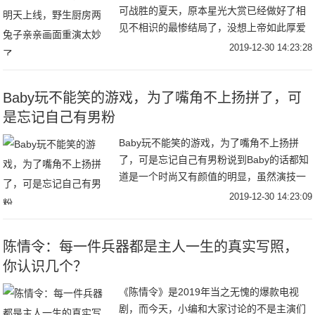
可战胜的夏天，原本星光大赏已经做好了相
见不相识的最惨结局了，没想上帝如此厚爱
我们这些追求真情实感的傻果子，感谢赞赞
2019-12-30 14:23:28
啵啵给我们终生难忘的2019年华画下圆满句
号，未
Baby玩不能笑的游戏，为了嘴角不上扬拼了，可
是忘记自己有男粉
Baby玩不能笑的游戏，为了嘴角不上扬拼
了，可是忘记自己有男粉说到Baby的话都知
道是一个时尚又有颜值的明显，虽然演技一
直都被说不太好，但是在综艺方面确实表现
2019-12-30 14:23:09
比较不错的，而且这次也是参加了一个真人
秀，
陈情令：每一件兵器都是主人一生的真实写照，
你认识几个？
《陈情令》是2019年当之无愧的爆款电视
剧，而今天，小编和大家讨论的不是主演们