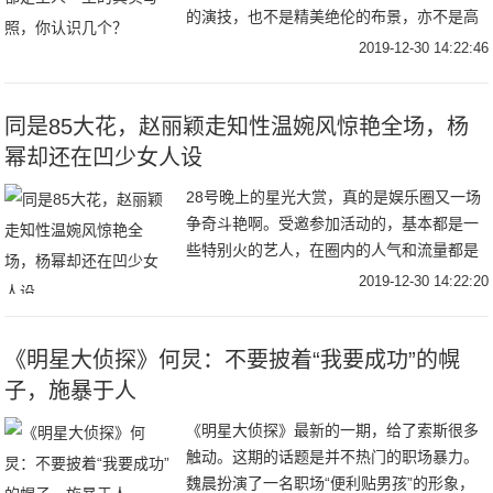
的演技，也不是精美绝伦的布景，亦不是高
还原的剧情内容，而是关于剧中演员们的兵
2019-12-30 14:22:46
器，每一件兵器都在特殊的含义，都是为主
演们量身
同是85大花，赵丽颖走知性温婉风惊艳全场，杨
幂却还在凹少女人设
28号晚上的星光大赏，真的是娱乐圈又一场
争奇斗艳啊。受邀参加活动的，基本都是一
些特别火的艺人，在圈内的人气和流量都是
杠杠的。比如女星里面的迪丽热巴，杨幂，
2019-12-30 14:22:20
赵丽颖等等。又比如男星里面的肖战，王一
博，杨洋
《明星大侦探》何炅：不要披着“我要成功”的幌
子，施暴于人
《明星大侦探》最新的一期，给了索斯很多
触动。这期的话题是并不热门的职场暴力。
魏晨扮演了一名职场“便利贴男孩”的形象，