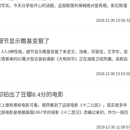
很写实。今天分享些开心的话题，这部剧里的保姆绝对是奇葩。影后陈瑾
2019-12-30 13:56:3
细节显示瞻基变狠了
，3人3种性格，细节显示瞻基变狠了朱亚文，汤唯，邓家佳，王学圻，梁
友情客串的62集大型古装权谋剧《大明风华》正在湖南卫视热播。该剧自
2019-12-30 13:53:0
拍出了豆瓣8.4分的电影
床上搜有哪些电影可看，偶然看到了这部电影《十二公民》。其实很多年
部电影是根据美国1957年的电影《十二怒汉》改编过来的，作为一部历
2019-12-30 11:08:5