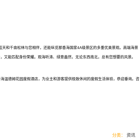
天和千亩松林与您相伴，还能纵览那香海国家4A级景区的多重优美景观。高端海景
活，又能匹配身份荣耀。观海听涛、绿意盎然，无论东西南北，总有您想要的风景。
海温德姆花园度假酒店，为业主和游客提供极致休闲的度假生活体验，恭迎垂询。咨
分类：
资讯