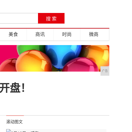
美食
商讯
时尚
微商
广告
耀开盘！
滚动图文