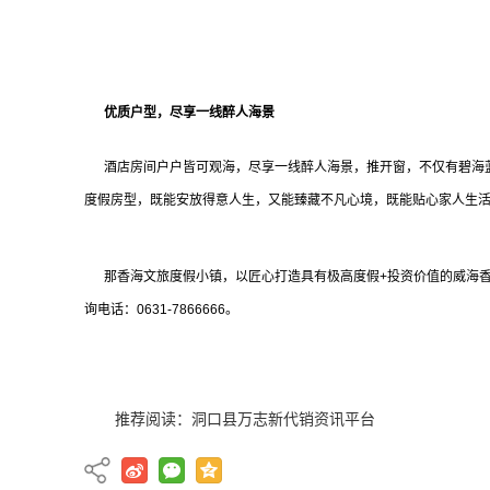
优质户型，尽享一线醉人海景
酒店房间户户皆可观海，尽享一线醉人海景，推开窗，不仅有碧海蓝
度假房型，既能安放得意人生，又能臻藏不凡心境，既能贴心家人生
那香海文旅度假小镇，以匠心打造具有极高度假+投资价值的威海香
询电话：0631-7866666。
推荐阅读：
洞口县万志新代销资讯平台