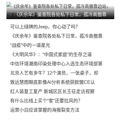
《庆余年》鉴查院各处私下日常，孤冷高傲靠
可以上绿牌的Jeep，你心动了吗？
《庆余年》鉴查院各处私下日常，孤冷高傲靠
“战疫”中的一道星光
《大明风华》：“中国式家庭”的生存之道
中信环境潮南印染处理中心入选生态环境部第
北京人艺有多牛？12个演员，一张桌子，却
致远慧图眼底影像AI分析系统获欧盟CE认
红人装复工复产 新城区区长王征走访视察
有什么比线上买个“家”还要拉风的？
运营小白应该掌握的海报裂变方法