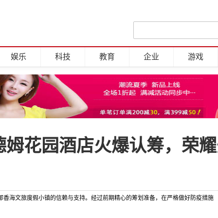
娱乐
科技
教育
企业
游戏
温德姆花园酒店火爆认筹，荣
香海文旅度假小镇的信赖与支持。经过前期精心的筹划准备，在严格做好防疫措施