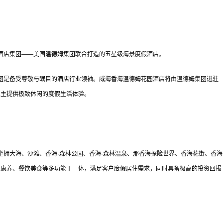
店集团——美国温德姆集团联合打造的五星级海景度假酒店。
是备受尊敬与瞩目的酒店行业领袖。威海香海温德姆花园酒店将由温德姆集团进驻
业主提供极致休闲的度假生活体验。
拥大海、沙滩、香海·森林公园、香海·森林温泉、那香海探险世界、香海花街、香海
生康养、餐饮美食等多功能于一体，满足客户度假居住需求，同时具备极高的投资回报