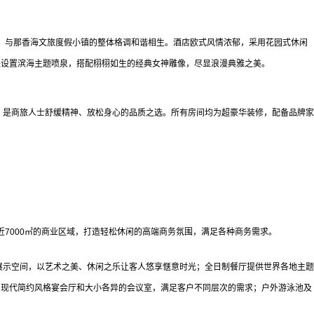
与那香海文旅度假小镇的整体格调和谐相生。酒店欧式风情浓郁，采用花园式休闲
央设置滨海主题喷泉，搭配栩栩如生的经典女神雕像，尽显浪漫典雅之美。
，是商旅人士舒缓精神、放松身心的品质之选。所有房间均为超豪华装修，配备品牌家
7000㎡的商业区域，打造轻松休闲的高端商务氛围，满足各种商务需求。
展示空间，以艺术之美、休闲之乐让客人悠享惬意时光；全日制餐厅提供世界各地主题
、现代简约风格宴会厅和大小各异的会议室，满足客户不同层次的需求；户外游泳池及