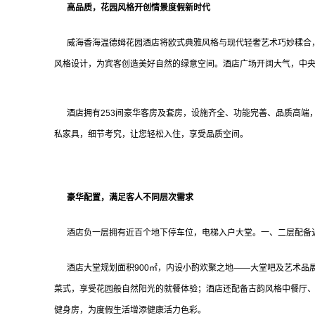
高品质，花园风格开创情景度假新时代
威海香海温德姆花园酒店将欧式典雅风格与现代轻奢艺术巧妙糅合，
风格设计，为宾客创造美好自然的绿意空间。酒店广场开阔大气，中
酒店拥有253间豪华客房及套房，设施齐全、功能完善、品质高端
私家具，细节考究，让您轻松入住，享受品质空间。
豪华配置，满足客人不同层次需求
酒店负一层拥有近百个地下停车位，电梯入户大堂。一、二层配备近
酒店大堂规划面积900㎡，内设小酌欢聚之地——大堂吧及艺术品
菜式，享受花园般自然阳光的就餐体验；酒店还配备古韵风格中餐厅
健身房，为度假生活增添健康活力色彩。