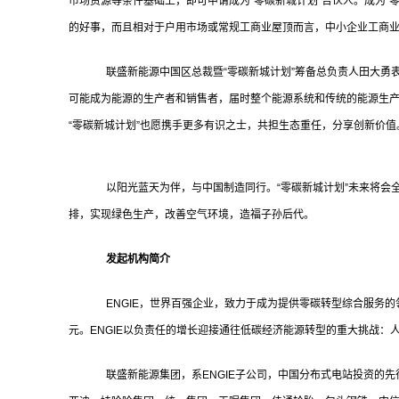
市场资源等条件基础上，即可申请成为“零碳新城计划”合伙人。成为“
的好事，而且相对于户用市场或常规工商业屋顶而言，中小企业工商
联盛新能源中国区总裁暨“零碳新城计划”筹备总负责人田大勇表
可能成为能源的生产者和销售者，届时整个能源系统和传统的能源生
“零碳新城计划”也愿携手更多有识之士，共担生态重任，分享创新价值
以阳光蓝天为伴，与中国制造同行。“零碳新城计划”未来将会
排，实现绿色生产，改善空气环境，造福子孙后代。
发起机构简介
ENGIE，世界百强企业，致力于成为提供零碳转型综合服务的领军
元。ENGIE以负责任的增长迎接通往低碳经济能源转型的重大挑战
联盛新能源集团，系ENGIE子公司，中国分布式电站投资的先