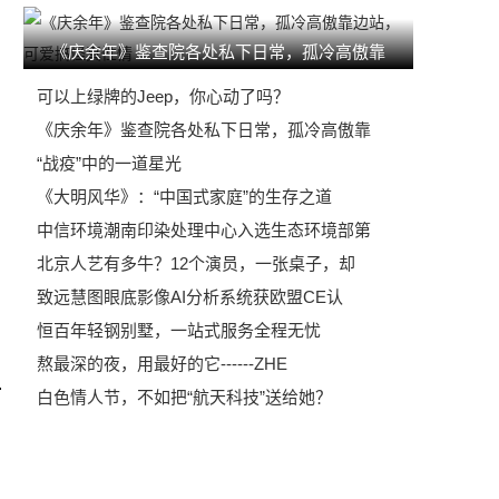
《庆余年》鉴查院各处私下日常，孤冷高傲靠
可以上绿牌的Jeep，你心动了吗？
《庆余年》鉴查院各处私下日常，孤冷高傲靠
“战疫”中的一道星光
《大明风华》：“中国式家庭”的生存之道
中信环境潮南印染处理中心入选生态环境部第
北京人艺有多牛？12个演员，一张桌子，却
致远慧图眼底影像AI分析系统获欧盟CE认
恒百年轻钢别墅，一站式服务全程无忧
熬最深的夜，用最好的它------ZHE
白色情人节，不如把“航天科技”送给她？