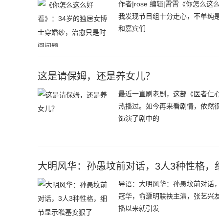
作者|rose 编辑|霄霄《你怎
我发现节目组十分走心，不单纯
和嘉宾们
这是请保姆，还是养女儿？
最近一直刷老剧，这部《医者仁心
热播过。如今再来看剧情，依然
饰演了剧中的
大明风华：孙愚坟前对话，3人3种性格，
导语：大明风华：孙愚坟前对话
冠华，俞灏明联袂主演，张艺兴
播以来就引发