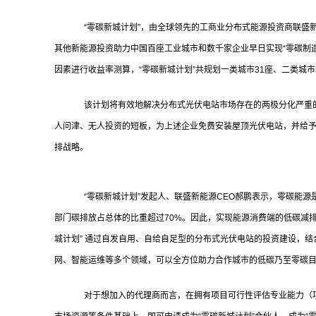
“零碳新城计划”，由全球领先的工商业分布式能源投资商联盛新
其他新能源投资助力中国百座工业城市和数千家企业早日实现“零碳制
因素进行收益率测算，“零碳新城计划”共规划一类城市31座、二类城市
该计划将有效地解决分布式光伏电站市场存在的两极分化严重的
人问津、无人投资的短板，为上述企业免费安装屋顶光伏电站，并给
排战略。
“零碳新城计划”发起人、联盛新能源CEO郝鹏表示，零碳能源
部门碳排放占总体的比重超过70%。因此，实现能源消费端的低碳减
城计划” 通过自发自用、自给自足型的分布式光伏电站的投资建设，
网、智能运维等多个领域，可以全方位助力合作城市的低碳乃至零碳
对于想加入的代理商而言，在拥有项目可行性评估专业能力（项