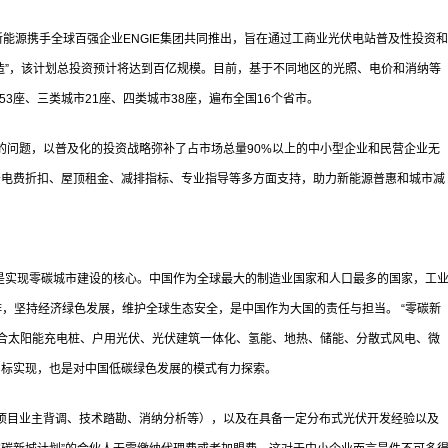
能源携手全球百强企业ENGIE集团共同推出，旨在通过工商业光伏电站普及性投资和
造”，该计划总投资预计将达到百亿规模。目前，基于不同地区的光照、电价和消纳等
53座、三类城市21座、四类城市38座，遍布全国16个省市。
问题，以普及化的投资战略弥补了占市场总量90%以上的中小型企业和民营企业无
予电费折扣、屋顶租金、减排指标、专业指导等多方面支持，助力新能源普惠和城市减
是实现零碳城市建设的核心。中国作为全球最大的制造业国家和人口最多的国家，工
排，坚持经济绿色发展，维护全球生态安全，是中国作为大国的责任与担当。 “零碳新
结合太阳能充电桩、户用光伏、光伏建筑一体化、氢能、地热、储能、分散式风电、微
目标实现，也是对中国低碳绿色发展的模式有力探索。
目业主背调、技术踏勘、消纳分析等），以及在具备一定分布式光伏开发经验以及