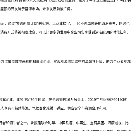
零碳新城计划”的合伙人无需缴纳代理费或者加盟费，这对于中小企业而言是件不可多
业屋顶的开发属于蓝海市场，未来发展前景广阔。
示，通过“零碳新城计划”的实施，工商业楼宇、厂区不再单纯是能源消费者，同时也
产消费方式将被彻底改变，可以让更多的发展中企业切实享受到清洁能源的时代红利，
。
全方位覆盖城市高耗能制造业企业，实现能源供给结构的革命性升级，助力企业节能减
企业，业务涉足70个国家，在全球拥有16万名员工，2019年营业额达601亿欧
：人人享有可持续能源、气候变化减缓与适应、供应安全与资源合理利用。
行者和领军者之一，曾投建联合利华、中国铁塔、中再生、宝钢集团、海康威视、比