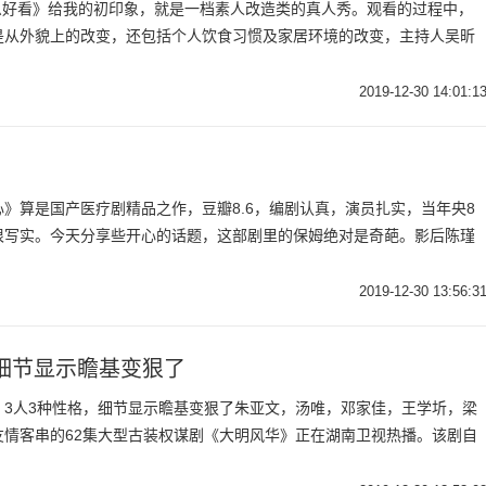
么这么好看》给我的初印象，就是一档素人改造类的真人秀。观看的过程中，
是从外貌上的改变，还包括个人饮食习惯及家居环境的改变，主持人吴昕
2019-12-30 14:01:1
》算是国产医疗剧精品之作，豆瓣8.6，编剧认真，演员扎实，当年央8
很写实。今天分享些开心的话题，这部剧里的保姆绝对是奇葩。影后陈瑾
2019-12-30 13:56:3
细节显示瞻基变狠了
，3人3种性格，细节显示瞻基变狠了朱亚文，汤唯，邓家佳，王学圻，梁
友情客串的62集大型古装权谋剧《大明风华》正在湖南卫视热播。该剧自