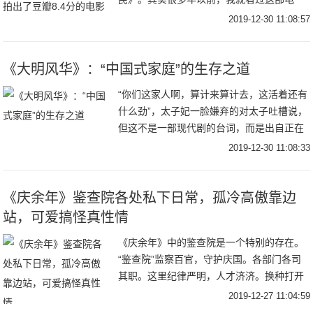
影，知道这部电影是根据美国1957年的电影
2019-12-30 11:08:57
《十二怒汉》改编过来的，作为一部历史上
被翻拍最
《大明风华》：“中国式家庭”的生存之道
“你们这家人啊，算计来算计去，这活着还有
什么劲”，太子妃一脸嫌弃的对太子吐槽说，
但这不是一部现代剧的台词，而是出自正在
湖南卫视热播的古装剧《大明风华》。在我
2019-12-30 11:08:33
们日常家庭生活中，这种类似的话是不是很
熟悉？
《庆余年》鉴查院各处私下日常，孤冷高傲靠边
站，可爱搞怪真性情
《庆余年》中的鉴查院是一个特别的存在。
“鉴查院”监察百官，守护庆国。各部门各司
其职。这里纪律严明，人才济济。换种打开
方式看看吧。你以为的“鉴查院”的“宝藏男孩”
2019-12-27 11:04:59
们是孤傲高冷的，又或者是武功高强的。其