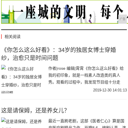
广告
相关阅读
《你怎么这么好看》：34岁的独居女博士穿婚
纱，治愈只是时间问题
作者|rose 编辑|霄霄《你怎么这么好看》给
我的初印象，就是一档素人改造类的真人
秀。观看的过程中，我发现节目组十分走
心，不单纯是从外貌上的改变，还包括个人
2019-12-30 14:01:13
饮食习惯及家居环境的改变，主持人吴昕和
嘉宾们
这是请保姆，还是养女儿？
最近一直刷老剧，这部《医者仁心》算是国
产医疗剧精品之作，豆瓣8.6，编剧认真，演