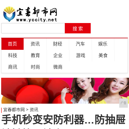
首页
资讯
财经
汽车
娱乐
科技
教育
企业
游戏
美食
商讯
时尚
微商
广告
宜春都市网
>
资讯
手机秒变安防利器…防抽屉