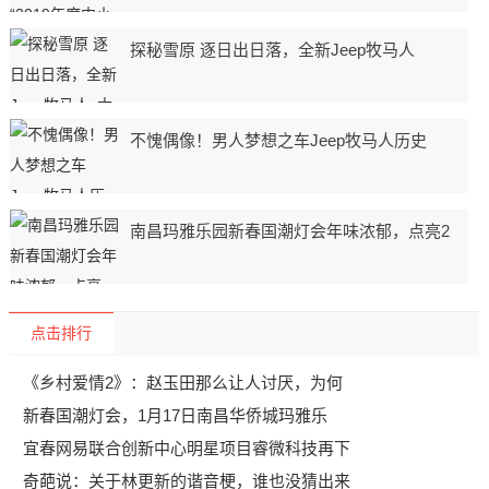
探秘雪原 逐日出日落，全新Jeep牧马人
不愧偶像！男人梦想之车Jeep牧马人历史
南昌玛雅乐园新春国潮灯会年味浓郁，点亮2
点击排行
《乡村爱情2》：赵玉田那么让人讨厌，为何
新春国潮灯会，1月17日南昌华侨城玛雅乐
宜春网易联合创新中心明星项目睿微科技再下
奇葩说：关于林更新的谐音梗，谁也没猜出来