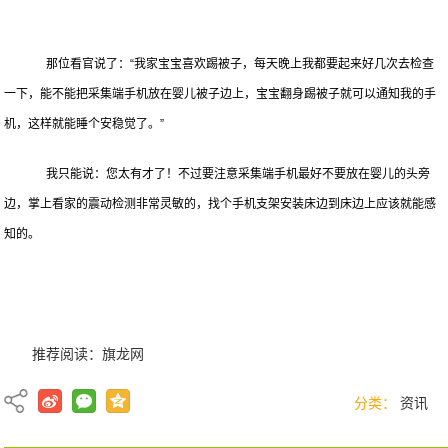
那位看官说了：“我家宝宝喜欢踢被子，每天晚上我都要起来好几次去检查
一下，能不能把采集端手机放在婴儿被子边上，宝宝翻身踢被子就可以通知我的手
机，这样就能睡个安稳觉了。”
我只能说：您太有才了！不过要注意采集端手机最好不要放在婴儿的头旁
边，掌上看家的震动检测非常灵敏的，找个手机支架安装床边到床边上应该就能感
知的。
推荐阅读：
旗龙网
分类：
资讯