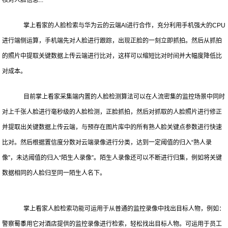
核对人脸信息...
掌上看家的人脸检索与华为云的云端AI进行合作，充分利用手机强大的CPU
进行端侧运算，手机端先对人脸进行跟踪，出现正脸的一刻立即抓拍。然后从抓拍
的照片中提取关键数据上传云端进行比对，这样可以缩短比对时间并大幅度降低比
对成本。
目前掌上看家采集端内置的人脸检测算法可以在人流密集的监控场景中同时
对上千张人脸进行毫秒级的人脸检测，正脸抓拍，然后对抓取的人脸照片进行修正
并提取出关键数据上传云端，与预存在图片库中的所有熟人脸关键点参数进行快速
比对。然后根据置信度分数对云端录像进行分类，达到一定阈值的归入“熟人录
像”，未达阈值的归入“陌生人录像”。陌生人录像还可以不断进行归集，例如将关键
数据相同的人脸归至同一陌生人名下。
掌上看家人脸检索功能可运用于从普通的监控录像中找出目标人物，例如：
警察蜀黍用它对酒店提供的监控录像进行检索，轻松找出目标人物。可运用于员工