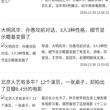
员扎实，当年央8热播过。如今再来看剧情，
依然很写实。今天分享些开心的话题，这部
2019-12-30 13:56:31
剧里的保姆绝对是奇葩。影后陈瑾饰演了剧
中的
大明风华：孙愚坟前对话，3人3种性格，细节显
示瞻基变狠了
导语：大明风华：孙愚坟前对话，3人3种性
格，细节显示瞻基变狠了朱亚文，汤唯，邓
家佳，王学圻，梁冠华，俞灏明联袂主演，
张艺兴友情客串的62集大型古装权谋剧《大
2019-12-30 13:53:02
明风华》正在湖南卫视热播。该剧自播以来
就引发
北京人艺有多牛？12个演员，一张桌子，却拍出
了豆瓣8.4分的电影
最近长沙太冷了，昨天很早就在床上搜有哪
些电影可看，偶然看到了这部电影《十二公
民》。其实很多年以前，我就看过这部电