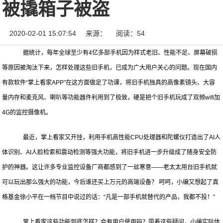
被撬箱子被盗
2020-02-01 15:07:54
来源：
阅读：54
据统计，每年全球至少有4亿多部手机因为样式老旧、性能不足、屏幕破损
等原因被淘汰下来，怎样处理这些旧手机，已成为广大用户关心的问题。现在国内
有款软件“掌上看家APP”在这方面做足了功课，将旧手机独具的高像素镜头、大容
量内存和麦克风、喇叭等功能器件利用到了极致，硬是把个旧手机玩成了双频wifi加
4G的监控摄像机。
最近，掌上看家又开挂，利用手机高性能CPU处理器和陀螺仪打造出了AI人
体识别、AI人脸检索和震动检测等强大功能，将旧手机进一步升级成了随身安全防
护的神器。这让许多专业监控设备厂商都感到了一丝寒意——老太太用台旧手机就
可以玩出那么强大的功能，今后谁还买上万元的高端设备？ 呵呵，小编又想起了真
格基金徐小平在一档节目中说过的话：“凡是一部手机就替代的产品，我都不投！”
掌上看家这些功能到底怎样？会有用户使用吗？带着这些疑问，小编实际体