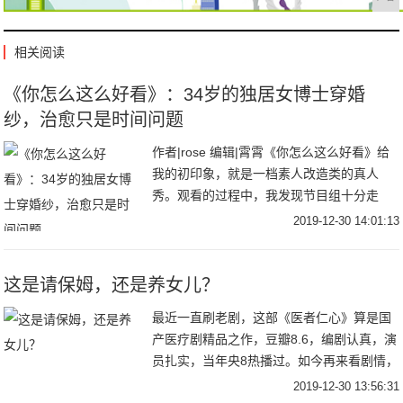
相关阅读
《你怎么这么好看》：34岁的独居女博士穿婚
纱，治愈只是时间问题
作者|rose 编辑|霄霄《你怎么这么好看》给
我的初印象，就是一档素人改造类的真人
秀。观看的过程中，我发现节目组十分走
心，不单纯是从外貌上的改变，还包括个人
2019-12-30 14:01:13
饮食习惯及家居环境的改变，主持人吴昕和
嘉宾们
这是请保姆，还是养女儿？
最近一直刷老剧，这部《医者仁心》算是国
产医疗剧精品之作，豆瓣8.6，编剧认真，演
员扎实，当年央8热播过。如今再来看剧情，
依然很写实。今天分享些开心的话题，这部
2019-12-30 13:56:31