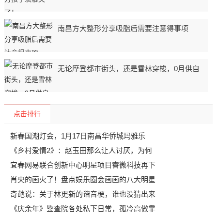
南昌方大整形分享吸脂后需要注意得事项
无论摩登都市街头，还是雪林穿梭，0月供自
点击排行
新春国潮灯会，1月17日南昌华侨城玛雅乐
《乡村爱情2》：赵玉田那么让人讨厌，为何
宜春网易联合创新中心明星项目睿微科技再下
肖央的画火了！盘点娱乐圈会画画的八大明星
奇葩说：关于林更新的谐音梗，谁也没猜出来
《庆余年》鉴查院各处私下日常，孤冷高傲靠