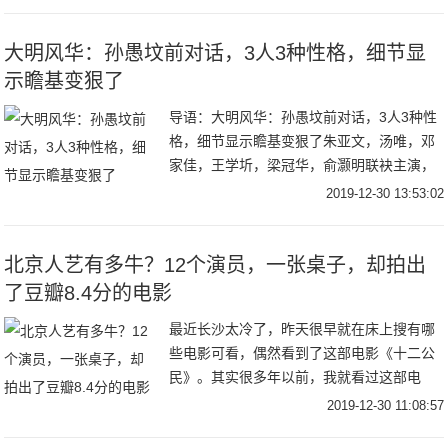
剧里的保姆绝对是奇葩。影后陈瑾饰演了剧
中的
大明风华：孙愚坟前对话，3人3种性格，细节显
示瞻基变狠了
导语：大明风华：孙愚坟前对话，3人3种性
格，细节显示瞻基变狠了朱亚文，汤唯，邓
家佳，王学圻，梁冠华，俞灏明联袂主演，
张艺兴友情客串的62集大型古装权谋剧《大
2019-12-30 13:53:02
明风华》正在湖南卫视热播。该剧自播以来
就引发
北京人艺有多牛？12个演员，一张桌子，却拍出
了豆瓣8.4分的电影
最近长沙太冷了，昨天很早就在床上搜有哪
些电影可看，偶然看到了这部电影《十二公
民》。其实很多年以前，我就看过这部电
影，知道这部电影是根据美国1957年的电影
2019-12-30 11:08:57
《十二怒汉》改编过来的，作为一部历史上