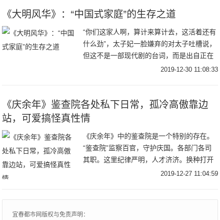
被翻拍最
《大明风华》：“中国式家庭”的生存之道
“你们这家人啊，算计来算计去，这活着还有
什么劲”，太子妃一脸嫌弃的对太子吐槽说，
但这不是一部现代剧的台词，而是出自正在
湖南卫视热播的古装剧《大明风华》。在我
2019-12-30 11:08:33
们日常家庭生活中，这种类似的话是不是很
熟悉？
《庆余年》鉴查院各处私下日常，孤冷高傲靠边
站，可爱搞怪真性情
《庆余年》中的鉴查院是一个特别的存在。
“鉴查院”监察百官，守护庆国。各部门各司
其职。这里纪律严明，人才济济。换种打开
方式看看吧。你以为的“鉴查院”的“宝藏男孩”
2019-12-27 11:04:59
们是孤傲高冷的，又或者是武功高强的。其
实
宜春都市网版权与免责声明：