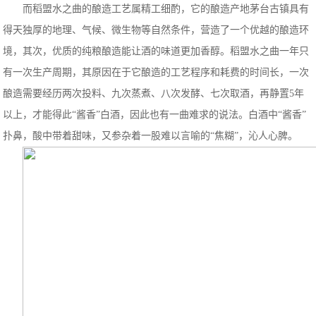
而稻盟水之曲的酿造工艺属精工细酌，它的酿造产地茅台古镇具有
得天独厚的地理、气候、微生物等自然条件，营造了一个优越的酿造环
境，其次，优质的纯粮酿造能让酒的味道更加香醇。稻盟水之曲一年只
有一次生产周期，其原因在于它酿造的工艺程序和耗费的时间长，一次
酿造需要经历两次投料、九次蒸煮、八次发酵、七次取酒，再静置5年
以上，才能得此“酱香”白酒，因此也有一曲难求的说法。白酒中“酱香”
扑鼻，酸中带着甜味，又参杂着一股难以言喻的“焦糊”，沁人心脾。