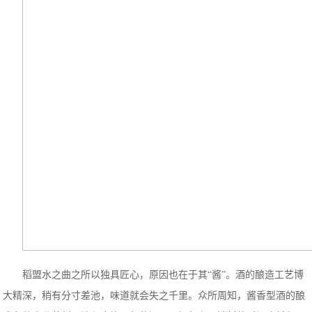
稻盟水之曲之所以独具匠心，原因也在于其“酱”。酒的酿造工艺博
大精深，稍有分寸差池，味道就会失之千里。众所周知，酱香型酒的酿