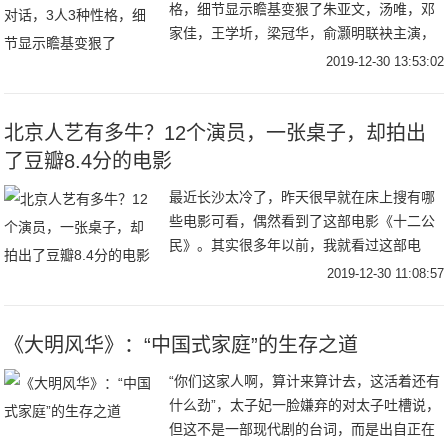
格，细节显示瞻基变狠了朱亚文，汤唯，邓
家佳，王学圻，梁冠华，俞灏明联袂主演，
张艺兴友情客串的62集大型古装权谋剧《大
2019-12-30 13:53:02
明风华》正在湖南卫视热播。该剧自播以来
就引发
北京人艺有多牛？12个演员，一张桌子，却拍出
了豆瓣8.4分的电影
最近长沙太冷了，昨天很早就在床上搜有哪
些电影可看，偶然看到了这部电影《十二公
民》。其实很多年以前，我就看过这部电
影，知道这部电影是根据美国1957年的电影
2019-12-30 11:08:57
《十二怒汉》改编过来的，作为一部历史上
被翻拍最
《大明风华》：“中国式家庭”的生存之道
“你们这家人啊，算计来算计去，这活着还有
什么劲”，太子妃一脸嫌弃的对太子吐槽说，
但这不是一部现代剧的台词，而是出自正在