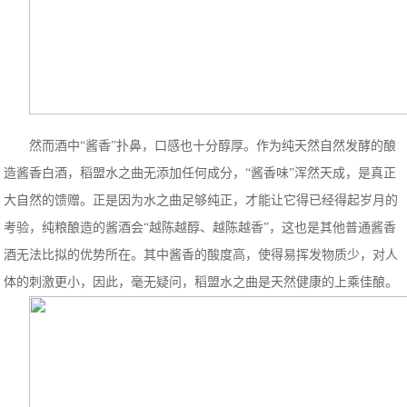
然而酒中“酱香”扑鼻，口感也十分醇厚。作为纯天然自然发酵的酿
造酱香白酒，稻盟水之曲无添加任何成分，“酱香味”浑然天成，是真正
大自然的馈赠。正是因为水之曲足够纯正，才能让它得已经得起岁月的
考验，纯粮酿造的酱酒会“越陈越醇、越陈越香”，这也是其他普通酱香
酒无法比拟的优势所在。其中酱香的酸度高，使得易挥发物质少，对人
体的刺激更小，因此，毫无疑问，稻盟水之曲是天然健康的上乘佳酿。