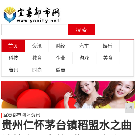
首页
资讯
财经
汽车
娱乐
科技
教育
企业
游戏
美食
商讯
时尚
微商
广告
宜春都市网
>
资讯
贵州仁怀茅台镇稻盟水之曲