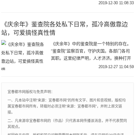
湖南卫视热播的古装剧《大明风华》。在我
2019-12-30 11:08:33
们日常家庭生活中，这种类似的话是不是很
熟悉？
《庆余年》鉴查院各处私下日常，孤冷高傲靠边
站，可爱搞怪真性情
《庆余年》中的鉴查院是一个特别的存在。
“鉴查院”监察百官，守护庆国。各部门各司
其职。这里纪律严明，人才济济。换种打开
方式看看吧。你以为的“鉴查院”的“宝藏男孩”
2019-12-27 11:04:59
们是孤傲高冷的，又或者是武功高强的。其
实
宜春都市网版权与免责声明：
一、凡本站中注明“来源：宜春都市网”的所有文字、图片和音视频，版权均
属宜春都市网所有，转载时必须注明“来源：宜春都市网”，并附上原文链
接。
二、凡来源非宜春都市网的（作品）只代表本网传播该消息，并不代表赞同
其观点。