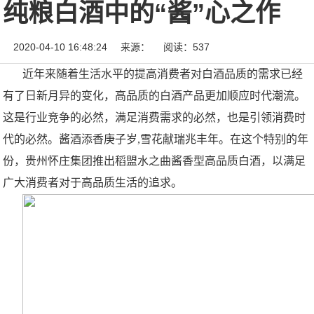
纯粮白酒中的“酱”心之作
2020-04-10 16:48:24
来源：
阅读：537
近年来随着生活水平的提高
消费者对白酒品质的需求已经
有了日新月异的变化，
高品质的白酒产品更加
顺应
时代
潮流
。
这是行业竞争的必然，满足消费需求的必然，也是引领消费时
代的必然。
酱酒
添香庚子岁,雪花献瑞兆丰年
。
在这个特别的年
份，
贵州怀庄集团
推出
稻盟
水之曲酱香型高品质白酒，以满足
广大消费者对于
高品质生活的追求
。