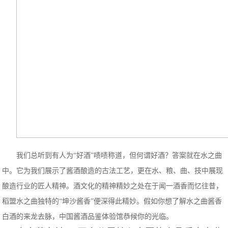
我们总听到有人为“好酒”啧啧称道，但何谓好酒？答案就在水之曲
中。它为我们展示了酱酒酿造的古法工艺，更在水、粮、曲、技中展现
酿造行业的匠人精神。酒文化的精神精妙之处在于闻一酒香而忆往昔，
稻盟水之曲独特的“坤沙酱香”便深得此精妙。假如你想了解水之曲酱香
白酒的来龙去脉，中国酱酒品鉴体验馆恭候你的光临。