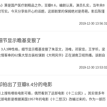
》算是国产医疗剧精品之作，豆瓣8.6，编剧认真，演员扎实，当年央8
很写实。今天分享些开心的话题，这部剧里的保姆绝对是奇葩。影后陈瑾
2019-12-30 13:56:3
细节显示瞻基变狠了
，3人3种性格，细节显示瞻基变狠了朱亚文，汤唯，邓家佳，王学圻，梁
友情客串的62集大型古装权谋剧《大明风华》正在湖南卫视热播。该剧自
2019-12-30 13:53:0
拍出了豆瓣8.4分的电影
床上搜有哪些电影可看，偶然看到了这部电影《十二公民》。其实很多年
部电影是根据美国1957年的电影《十二怒汉》改编过来的，作为一部历