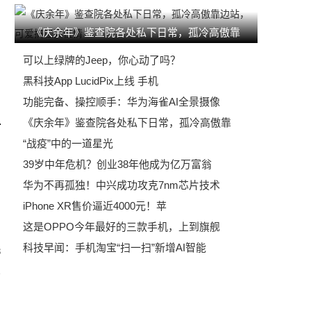
《庆余年》鉴查院各处私下日常，孤冷高傲靠
可以上绿牌的Jeep，你心动了吗？
黑科技App LucidPix上线 手机
功能完备、操控顺手：华为海雀AI全景摄像
《庆余年》鉴查院各处私下日常，孤冷高傲靠
“战疫”中的一道星光
39岁中年危机？创业38年他成为亿万富翁
华为不再孤独！中兴成功攻克7nm芯片技术
iPhone XR售价逼近4000元！苹
这是OPPO今年最好的三款手机，上到旗舰
科技早闻：手机淘宝“扫一扫”新增AI智能
3