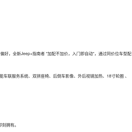
偏好，全新Jeep+指南者 "加配不加价，入门即自动"，通过同价位车型配
p智能车联服务系统、双拼座椅、后倒车影像、外后视镜加热、18寸轮圈 、
即刻拥有。