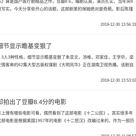
》算是国产医疗剧精品之作，豆瓣8.6，编剧认真，演员扎实，当年央8
很写实。今天分享些开心的话题，这部剧里的保姆绝对是奇葩。影后陈瑾
2019-12-30 13:56:3
细节显示瞻基变狠了
，3人3种性格，细节显示瞻基变狠了朱亚文，汤唯，邓家佳，王学圻，梁
友情客串的62集大型古装权谋剧《大明风华》正在湖南卫视热播。该剧自
2019-12-30 13:53:0
拍出了豆瓣8.4分的电影
床上搜有哪些电影可看，偶然看到了这部电影《十二公民》。其实很多年
部电影是根据美国1957年的电影《十二怒汉》改编过来的，作为一部历