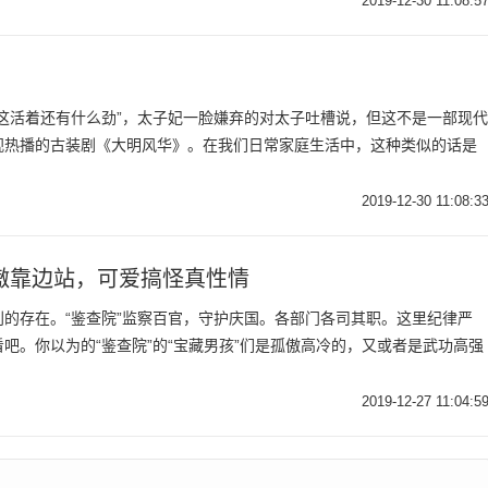
2019-12-30 11:08:5
这活着还有什么劲”，太子妃一脸嫌弃的对太子吐槽说，但这不是一部现代
视热播的古装剧《大明风华》。在我们日常家庭生活中，这种类似的话是
2019-12-30 11:08:3
傲靠边站，可爱搞怪真性情
的存在。“鉴查院”监察百官，守护庆国。各部门各司其职。这里纪律严
吧。你以为的“鉴查院”的“宝藏男孩”们是孤傲高冷的，又或者是武功高强
2019-12-27 11:04:5