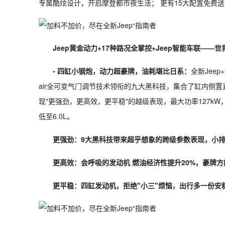
专属酷炫设计，开启摩登都市夜生活； 更有15大配置免费
Jeep黄金动力+17种路况全掌控+Jeep智能车联——
- 四缸小钢炮，动力超豪牌，油耗堪比日系：
全新Jeep
air全可变气门调节技术领衔的九大黑科技，集合了缸内侧
现"更强劲，更高效，更平稳"的越级表现，最大功率127kW
低至6.0L。
更强劲：9大黑科技带来超乎想象的跨级参数表现，小
更高效：会呼吸的发动机 燃油经济性提升20%，豪牌
更平稳：四缸发动机，拒绝"小三"烦恼，出行多一份安