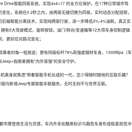
ve Drive智能四驱系统，实现4x4=17 的全方位保护。在17种日常城市驾
变化，系统在0.2秒之内，由两驱无缝切换为四驱，实时动态分配扭矩，
后轴智能分离技术，实现纯两驱行驶，进一步降低3%-4%油耗，真正实
选系统，拥有5大驾驶模式，旋转按钮，油门/转向/变速箱等12大项车身控制逻辑
同，更好应对路况变化；
驾乘者的每一程旅途；更有同级标杆78%高强度钢材车身，1300Mpa（军
eep+指南者拥有"内外皆强"的安全守护。
手机离身就焦虑"带着智能手机长成的一代，怎少得随时随地的互联乐趣？
华版均新增Jeep专属智能车联服务，无时无刻不与世界互联。
版以都市摩登夜生活为灵感，车内外多处酷黑标识与靓色车身形成极富视觉冲