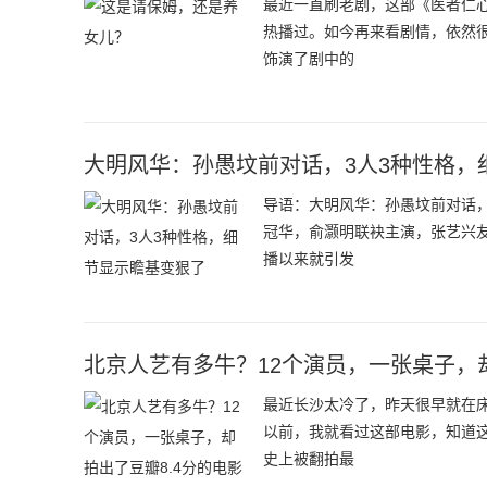
最近一直刷老剧，这部《医者仁心
热播过。如今再来看剧情，依然
饰演了剧中的
大明风华：孙愚坟前对话，3人3种性格，
导语：大明风华：孙愚坟前对话
冠华，俞灏明联袂主演，张艺兴
播以来就引发
北京人艺有多牛？12个演员，一张桌子，却
最近长沙太冷了，昨天很早就在
以前，我就看过这部电影，知道这
史上被翻拍最