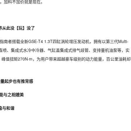
送，加料不加价就是现在。
世界从此没【玩】没了
+指南者搭载全新GSE-T4 1.3T四缸涡轮增压发动机，拥有以第三代Multi-
置直喷、集成式水冷中冷器、气缸盖集成式排气歧管、变排量机油泵等，实
，峰值扭矩270N·m，为用户带来超越豪车级别的动力能量，百公里油耗却
排量起步也有推背感
方能与之相媲美
稳与和谐