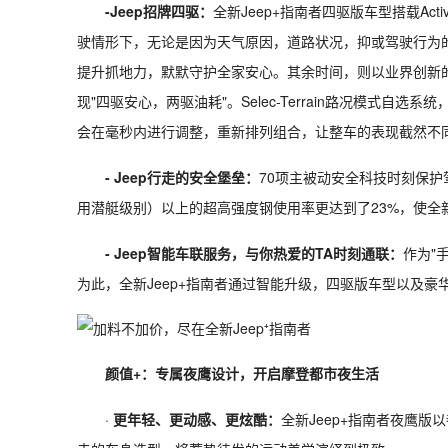
-Jeep招牌四驱：
全新Jeep+指南者四驱版车型搭载Acti
驶情形下，无论是因为天气原因，道路状况，抑或驾驶行为的
提升抓地力，默默守护全家安心。其余时间，则以业界创新的
现"四驱安心，两驱油耗"。Selec-Terrain路况模式自
会在毫秒内进行调整，重新排列组合，让整车的表现截然不
- Jeep行走的安全堡垒：
70项主被动安全科技时刻保护
用潜艇级别）以上的超高强度钢使用率更达到了23%，使全新J
- Jeep智能车联服务，与你热爱的TA时刻通联：
作为"
为此，全新Jeep+指南者通过智能升级，四驱版车型以及豪
颜值+：专属夜鹰设计，开启摩登都市夜生活
·
更年轻、更动感、更炫酷：
全新Jeep+指南者夜鹰