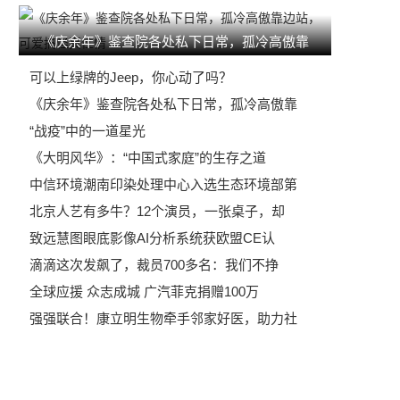
《庆余年》鉴查院各处私下日常，孤冷高傲靠
可以上绿牌的Jeep，你心动了吗？
《庆余年》鉴查院各处私下日常，孤冷高傲靠
“战疫”中的一道星光
《大明风华》：“中国式家庭”的生存之道
中信环境潮南印染处理中心入选生态环境部第
北京人艺有多牛？12个演员，一张桌子，却
致远慧图眼底影像AI分析系统获欧盟CE认
滴滴这次发飙了，裁员700多名：我们不挣
全球应援 众志成城 广汽菲克捐赠100万
强强联合！康立明生物牵手邻家好医，助力社