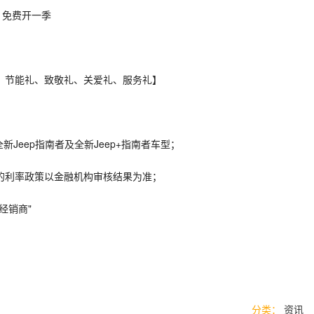
，免费开一季
、节能礼、致敬礼、关爱礼、服务礼】
Jeep指南者及全新Jeep+指南者车型；
享的利率政策以金融机构审核结果为准；
经销商"
分类：
资讯