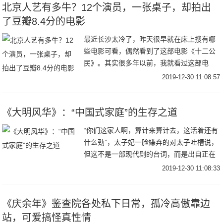
北京人艺有多牛？12个演员，一张桌子，却拍出
了豆瓣8.4分的电影
最近长沙太冷了，昨天很早就在床上搜有哪
些电影可看，偶然看到了这部电影《十二公
民》。其实很多年以前，我就看过这部电
影，知道这部电影是根据美国1957年的电影
2019-12-30 11:08:57
《十二怒汉》改编过来的，作为一部历史上
被翻拍最
《大明风华》：“中国式家庭”的生存之道
“你们这家人啊，算计来算计去，这活着还有
什么劲”，太子妃一脸嫌弃的对太子吐槽说，
但这不是一部现代剧的台词，而是出自正在
湖南卫视热播的古装剧《大明风华》。在我
2019-12-30 11:08:33
们日常家庭生活中，这种类似的话是不是很
熟悉？
《庆余年》鉴查院各处私下日常，孤冷高傲靠边
站，可爱搞怪真性情