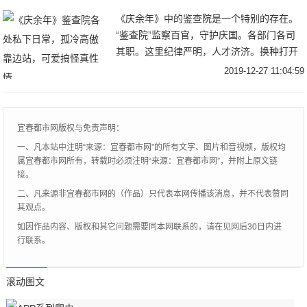
《庆余年》中的鉴查院是一个特别的存在。
“鉴查院”监察百官，守护庆国。各部门各司
其职。这里纪律严明，人才济济。换种打开
方式看看吧。你以为的“鉴查院”的“宝藏男孩”
2019-12-27 11:04:59
们是孤傲高冷的，又或者是武功高强的。其
实
宜春都市网版权与免责声明：
一、凡本站中注明“来源：宜春都市网”的所有文字、图片和音视频，版权均
属宜春都市网所有，转载时必须注明“来源：宜春都市网”，并附上原文链
接。
二、凡来源非宜春都市网的（作品）只代表本网传播该消息，并不代表赞同
其观点。
如因作品内容、版权和其它问题需要同本网联系的，请在见网后30日内进
行联系。
滚动图文