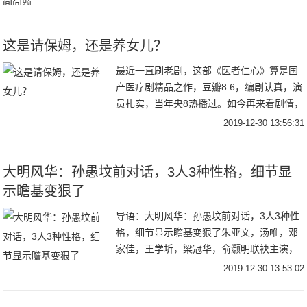
饮食习惯及家居环境的改变，主持人吴昕和
嘉宾们
这是请保姆，还是养女儿？
最近一直刷老剧，这部《医者仁心》算是国
产医疗剧精品之作，豆瓣8.6，编剧认真，演
员扎实，当年央8热播过。如今再来看剧情，
依然很写实。今天分享些开心的话题，这部
2019-12-30 13:56:31
剧里的保姆绝对是奇葩。影后陈瑾饰演了剧
中的
大明风华：孙愚坟前对话，3人3种性格，细节显
示瞻基变狠了
导语：大明风华：孙愚坟前对话，3人3种性
格，细节显示瞻基变狠了朱亚文，汤唯，邓
家佳，王学圻，梁冠华，俞灏明联袂主演，
张艺兴友情客串的62集大型古装权谋剧《大
2019-12-30 13:53:02
明风华》正在湖南卫视热播。该剧自播以来
就引发