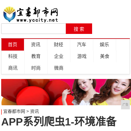
首页
资讯
财经
汽车
娱乐
科技
教育
企业
游戏
美食
商讯
时尚
微商
广告
宜春都市网
>
资讯
APP系列爬虫1-环境准备